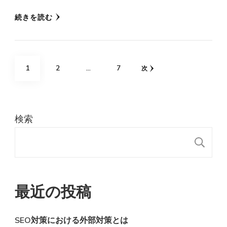
続きを読む
投
固
固
固
1
2
…
7
次
稿
定
定
定
の
ペ
検索
ペ
ペ
ペ
ー
検
ー
ー
ー
ジ
ジ
ジ
ジ
送
最近の投稿
り
SEO対策における外部対策とは