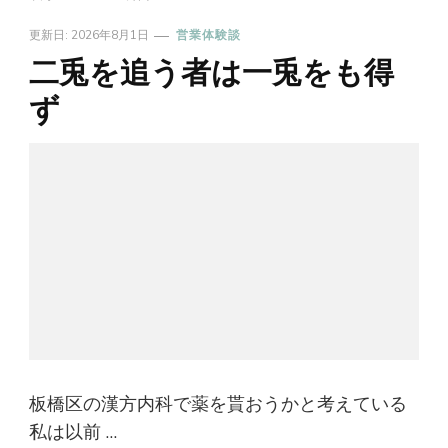
更新日:
2026年8月1日
営業体験談
二兎を追う者は一兎をも得
ず
板橋区の漢方内科で薬を貰おうかと考えている
私は以前 …