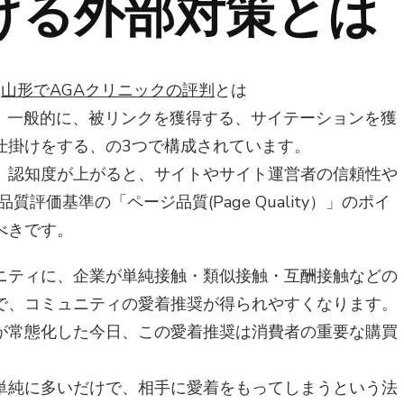
おける外部対策とは
や
山形でAGAクリニックの評判
とは
は、一般的に、被リンクを獲得する、サイテーションを獲
仕掛けをする、の3つで構成されています。
、認知度が上がると、サイトやサイト運営者の信頼性や
質評価基準の「ページ品質(Page Quality）」のポイ
べきです。
ニティに、企業が単純接触・類似接触・互酬接触などの
で、コミュニティの愛着推奨が得られやすくなります。
ンが常態化した今日、この愛着推奨は消費者の重要な購買
単純に多いだけで、相手に愛着をもってしまうという法